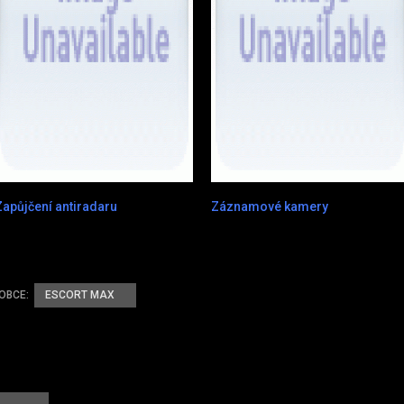
Zapůjčení antiradaru
Záznamové kamery
OBCE:
ESCORT MAX