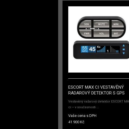
ESCORT MAX CI VESTAVĚNÝ
RADAROVÝ DETEKTOR S GPS
Vestavěný radarový detektor ESCORT M
ci – v současnosti ...
Vaše cena s DPH
41 900 Kč