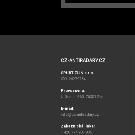
CZ-ANTIRADARY.CZ
SPURT ZLÍN s.r.o.
IČO: 26279754
Provozovna:
U Gemini 360, 76001 Zlín
E-mail::
info@cz-antiradary.cz
Zákaznická linka:
+ 420 774 907 906