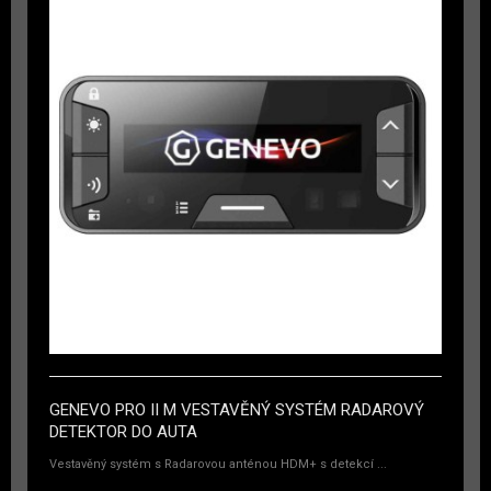
GENEVO PRO II M VESTAVĚNÝ SYSTÉM RADAROVÝ
DETEKTOR DO AUTA
Vestavěný systém s Radarovou anténou HDM+ s detekcí ...