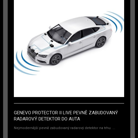
GENEVO PROTECTOR II LIVE PEVNĚ ZABUDOVANÝ
RADAROVÝ DETEKTOR DO AUTA
Nejmodernější pevně zabudovaný radarový detektor na trhu. ...