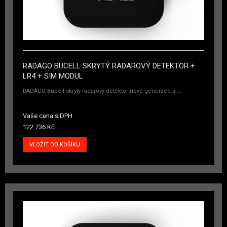
RADAGO BUCELL SKRYTÝ RADAROVÝ DETEKTOR +
LR4 + SIM MODUL
RADAGO Bucell skrytý radarový detektor nové generace s ...
Vaše cena s DPH
122 736 Kč