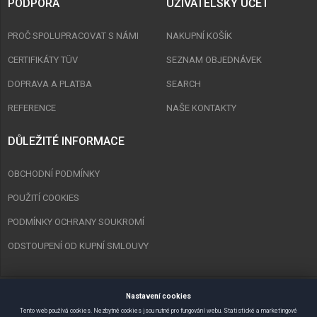
PODPORA
UŽIVATELSKÝ ÚČET
PROČ SPOLUPRACOVAT S NÁMI
NAKUPNÍ KOŠÍK
CERTIFIKÁTY TÜV
SEZNAM OBJEDNÁVEK
DOPRAVA A PLATBA
SEARCH
REFERENCE
NAŠE KONTAKTY
DŮLEŽITÉ INFORMACE
OBCHODNÍ PODMÍNKY
POUŽITÍ COOKIES
PODMÍNKY OCHRANY SOUKROMÍ
ODSTOUPENÍ OD KUPNÍ SMLOUVY
Nastavení cookies
Copyright © 2023 Spurt Zlín s.r.o. Všechna práva vyhrazena.
Tento web používá cookies. Nezbytné cookies jsou nutné pro fungování webu. Statistické a marketingové