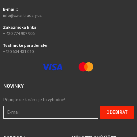
E-mail::
info@cz-antiradary.cz
Zákaznická linka:
+ 420 774 907 906
Technické poradenství:
+420 604 431 010
NOVINKY
Připojte se k nám, je to výhodné!