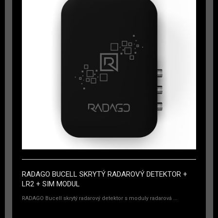
RADAGO BUCELL SKRYTÝ RADAROVÝ DETEKTOR +
LR2 + SIM MODUL
RADAGO Bucell skrytý radarový detektor s moduly radarová ...