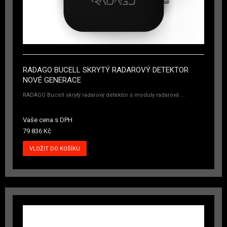
RADAGO BUCELL SKRYTÝ RADAROVÝ DETEKTOR
NOVÉ GENERACE
RADAGO Bucell skrytý radarový detektor s moduly radarová ...
Vaše cena s DPH
79 836 Kč