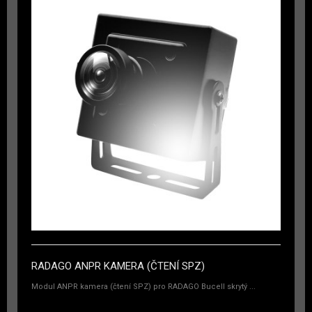
RADAGO ANPR KAMERA (ČTENÍ SPZ)
Modul ANPR kamera (čtení SPZ) pro RADAGO Bucell skrytý ...