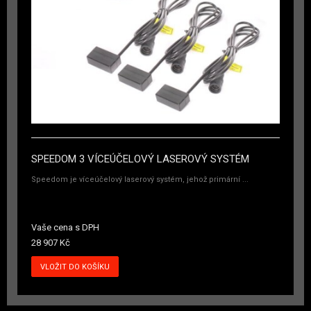
SPEEDOM 3 VÍCEÚČELOVÝ LASEROVÝ SYSTÉM
Speedom je víceúčelový laserový systém, jehož primární ...
Vaše cena s DPH
28 907 Kč