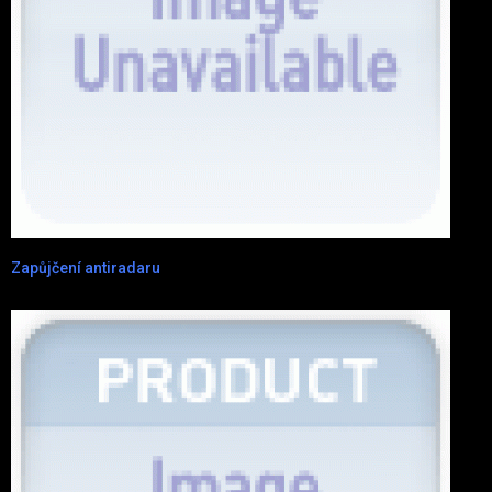
Zapůjčení antiradaru