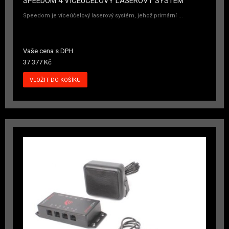
SPEEDOM 4 VÍCEÚČELOVÝ LASEROVÝ SYSTÉM
Speedom je víceúčelový laserový systém, jehož primární ...
Vaše cena s DPH
37 377 Kč