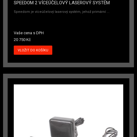
SPEEDOM 2 VÍCEÚČELOVÝ LASEROVÝ SYSTÉM
Speedom je víceúčelový laserový systém, jehož primární ...
Vaše cena s DPH
20 750 Kč