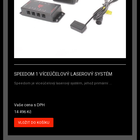
SPEEDOM 1 VÍCEÚČELOVÝ LASEROVÝ SYSTÉM
Speedom je víceúčelový laserový systém, jehož primární ...
Vaše cena s DPH
14 496 Kč