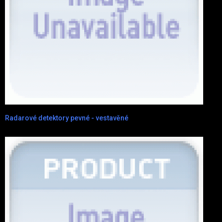
Radarové detektory pevné - vestavěné