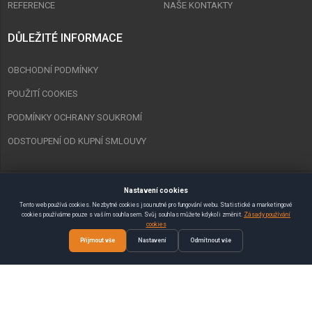
REFERENCE
NAŠE KONTAKTY
DŮLEŽITÉ INFORMACE
OBCHODNÍ PODMÍNKY
POUŽITÍ COOKIES
PODMÍNKY OCHRANY SOUKROMÍ
ODSTOUPENÍ OD KUPNÍ SMLOUVY
Nastavení cookies
Copyright © 2023 Spurt Zlín s.r.o. Všechna práva vyhrazena.
Tento web používá cookies. Nezbytné cookies jsou nutné pro fungování webu. Statistické a marketingové
cookies používáme pouze s vaším souhlasem. Svůj souhlas můžete kdykoli změnit.
Zásady používání
Vytvořil
SEMAKIN.CZ
:: E-shopy & Weby
cookies
Přijmout vše
Nastavení
Odmítnout vše