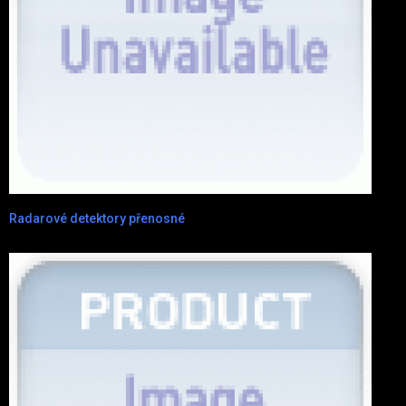
Radarové detektory přenosné