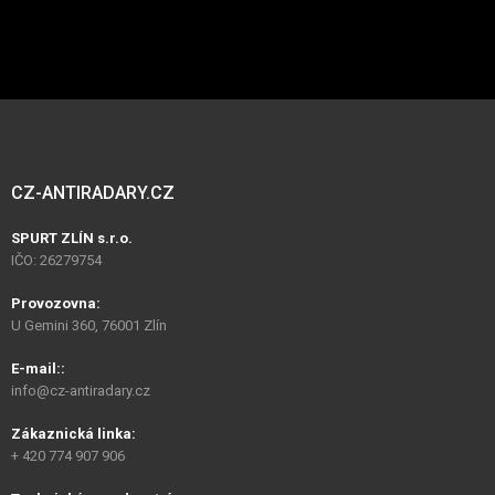
CZ-ANTIRADARY.CZ
SPURT ZLÍN s.r.o.
IČO: 26279754
Provozovna:
U Gemini 360, 76001 Zlín
E-mail::
info@cz-antiradary.cz
Zákaznická linka:
+ 420 774 907 906