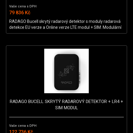
Vaše cena s DPH
79 836 Kč
RADAGO Bucell skrytý radarový detektor s moduly radarová
detekce EU verze a Online verze LTE modul + SIM. Modulární
systém, který umožňuje přidávat další úrovně ochrany.
Základem je digitální radarová anténa Radago RA* a řídicí
jednotka s on-line funkcemi, vlastní verzí OS Linux a
komunikačním rozhraním pro připojení detekčních sensorů. V
současné době jde o nejvýkonnější systém na trhu.
RADAGO BUCELL SKRYTÝ RADAROVÝ DETEKTOR + LR4 +
SIM MODUL
Vaše cena s DPH
122 736 Kč