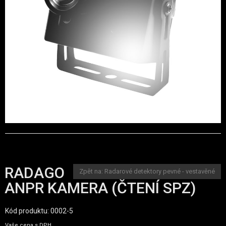
RADAGO
Zpět na: Radarové detektory pevné - vestavěné
ANPR KAMERA (ČTENÍ SPZ)
Kód produktu: 0002-5
Vaše cena s DPH