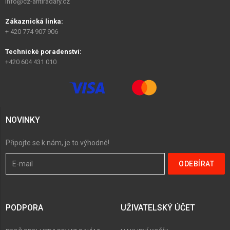
info@cz-antiradary.cz
Zákaznická linka:
+ 420 774 907 906
Technické poradenství:
+420 604 431 010
NOVINKY
Připojte se k nám, je to výhodné!
PODPORA
UŽIVATELSKÝ ÚČET