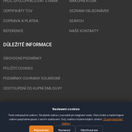
PROČ SPOLUPRACOVAT S NÁMI
NAKUPNÍ KOŠÍK
CERTIFIKÁTY TÜV
SEZNAM OBJEDNÁVEK
DOPRAVA A PLATBA
SEARCH
REFERENCE
NAŠE KONTAKTY
DŮLEŽITÉ INFORMACE
OBCHODNÍ PODMÍNKY
POUŽITÍ COOKIES
PODMÍNKY OCHRANY SOUKROMÍ
ODSTOUPENÍ OD KUPNÍ SMLOUVY
Nastavení cookies
Copyright © 2023 Spurt Zlín s.r.o. Všechna práva vyhrazena.
Tento web používá cookies. Nezbytné cookies jsou nutné pro fungování webu. Statistické a marketingové
cookies používáme pouze s vaším souhlasem. Svůj souhlas můžete kdykoli změnit.
Zásady používání
Vytvořil
SEMAKIN.CZ
:: E-shopy & Weby
cookies
Přijmout vše
Nastavení
Odmítnout vše