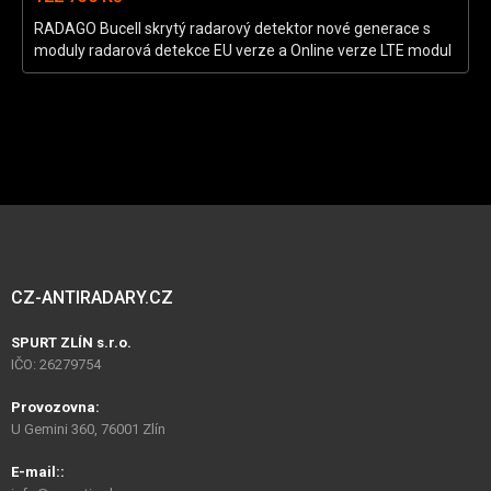
RADAGO Bucell skrytý radarový detektor nové generace s
moduly radarová detekce EU verze a Online verze LTE modul
+ SIM Modulární systém, který umožňuje přidávat další
úrovně ochrany. Základem je digitální radarová anténa
Radago RA* a řídicí jednotka s on-line funkcemi, vlastní verzí
OS Linux a komunikačním rozhraním pro připojení detekčních
sensorů. V současné době jde o nejvýkonnější systém na trhu.
CZ-ANTIRADARY.CZ
SPURT ZLÍN s.r.o.
IČO: 26279754
Provozovna:
U Gemini 360, 76001 Zlín
E-mail::