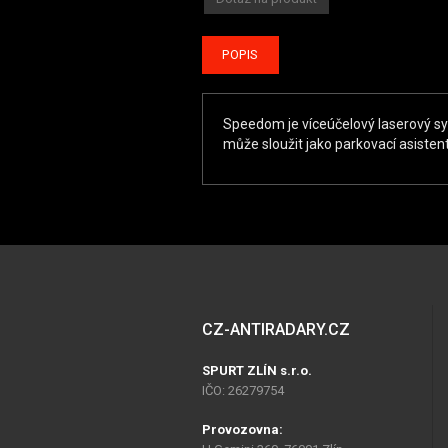
POPIS
Speedom je víceúčelový laserový sys
může sloužit jako parkovací asistent
CZ-ANTIRADARY.CZ
SPURT ZLÍN s.r.o.
IČO: 26279754
Provozovna: