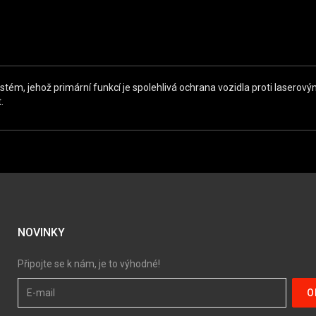
tém, jehož primární funkcí je spolehlivá ochrana vozidla proti laserov
.
NOVINKY
Připojte se k nám, je to výhodné!