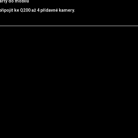
arty do mobilu
řipojit ke Q200 až 4 přídavné kamery.