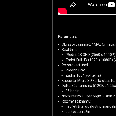
Parametry:
Obrazový snímač: 4MPx Omnivis
Rozlišení:
Přední: 2K QHD (2560 x 1440P)
Zadní: Full HD (1920 x 1080P) (v
Pozorovací úhel:
Přední: 124°
Zadní: 160° (volitelná)
Kapacita: Micro SD karta class
Délka záznamu na 512GB při 2 ka
35 hodin
Noční režim: Super Night Vision 2
Režimy záznamu:
nepřetržité, událostní, manuál
parkovací režim: