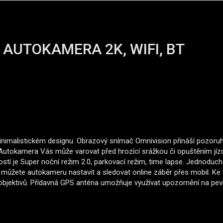
AUTOKAMERA 2K, WIFI, BT
nimalistickém designu. Obrazový snímač Omnivision přináší pozoruho
 Autokamera Vás může varovat před hrozící srážkou či opuštěním jízd
í je Super noční režim 2.0, parkovací režim, time lapse. Jednoduch
í můžete autokameru nastavit a sledovat online záběr přes mobil. Ke
objektivů. Přídavná GPS anténa umožňuje využívat upozornění na pevn