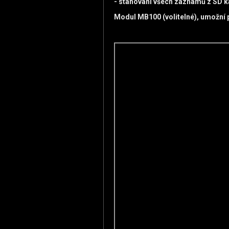
- stahování všech záznamů z SD k
Modul MB100 (volitelné), umožní p