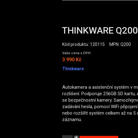
THINKWARE Q200 
Kód produktu: 120115
MPN: Q200
Vaše cena s DPH
3 990 Kč
Thinkware
Autokamera a asistenční systém v mi
rozlišení. Podporuje 256GB SD kartu,
se bezpečnostní kamery. Samozřejmost
zadávání hesla, pomocí WiFi připojen
nebo rozšířit systém celkem až na 5 
záznamu.