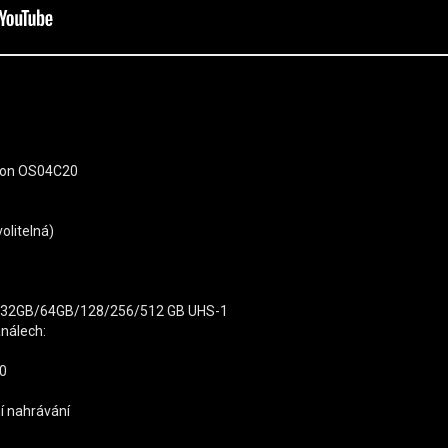
ion OS04C20
olitelná)
10, 32GB/64GB/128/256/512 GB UHS-1
nálech:
.0
ní nahrávání