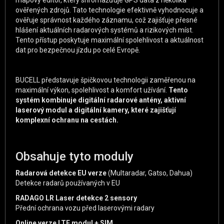
mapový editor, který shromažďuje GPS data z několika
ověřených zdrojů. Tato technologie efektivně vyhodnocuje a
ověřuje správnost každého záznamu, což zajišťuje přesné
hlášení aktuálních radarových systémů a rizikových míst.
Tento přístup poskytuje maximální spolehlivost a aktuálnost
dat pro bezpečnou jízdu po celé Evropě.
BUCELL představuje špičkovou technologii zaměřenou na
maximální výkon, spolehlivost a komfort užívání.
Tento
systém kombinuje digitální radarové antény, aktivní
laserový modul a digitální kamery, které zajišťují
komplexní ochranu na cestách.
Obsahuje tyto moduly
Radarová detekce EU verze
(Multaradar, Gatso, Dahua)
Detekce radarů používaných v EU
RADAGO LR Laser detekce 2 sensory
Přední ochrana vozu před laserovými radary
Online verze LTE modul + SIM