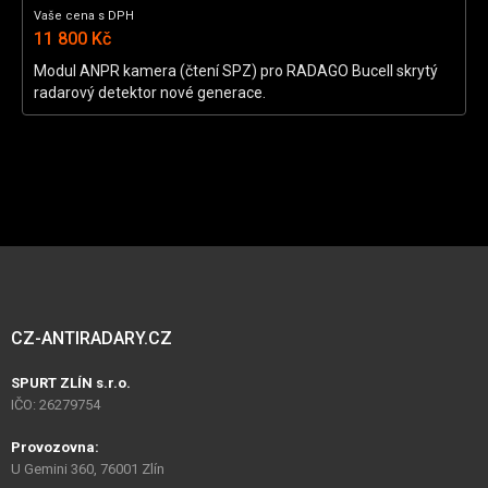
Vaše cena s DPH
11 800 Kč
Modul ANPR kamera (čtení SPZ) pro RADAGO Bucell skrytý
radarový detektor nové generace.
CZ-ANTIRADARY.CZ
SPURT ZLÍN s.r.o.
IČO: 26279754
Provozovna:
U Gemini 360, 76001 Zlín