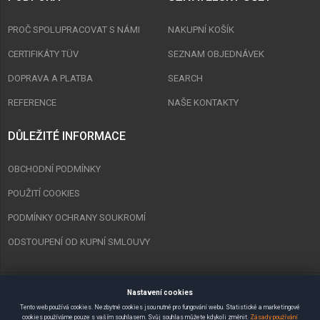
PROČ SPOLUPRACOVAT S NÁMI
NAKUPNÍ KOŠÍK
CERTIFIKÁTY TÜV
SEZNAM OBJEDNÁVEK
DOPRAVA A PLATBA
SEARCH
REFERENCE
NAŠE KONTAKTY
DŮLEŽITÉ INFORMACE
OBCHODNÍ PODMÍNKY
POUŽITÍ COOKIES
PODMÍNKY OCHRANY SOUKROMÍ
ODSTOUPENÍ OD KUPNÍ SMLOUVY
Nastavení cookies
Copyright © 2023 Spurt Zlín s.r.o. Všechna práva vyhrazena.
Tento web používá cookies. Nezbytné cookies jsou nutné pro fungování webu. Statistické a marketingové
cookies používáme pouze s vaším souhlasem. Svůj souhlas můžete kdykoli změnit.
Zásady používání
Vytvořil
SEMAKIN.CZ
:: E-shopy & Weby