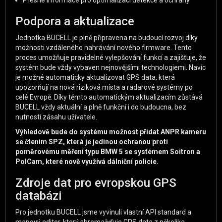
Přesné informace pro optimalizaci detekce a ochrany
Podpora a aktualizace
Jednotka BUCELL je plně připravena na budoucí rozvoj díky
možnosti vzdáleného nahrávání nového firmware. Tento
proces umožňuje pravidelné vylepšování funkcí a zajišťuje, že
systém bude vždy vybaven nejnovějšími technologiemi. Navíc
je možné automaticky aktualizovat GPS data, která
upozorňují na nová riziková místa a radarové systémy po
celé Evropě. Díky těmto automatickým aktualizacím zůstává
BUCELL vždy aktuální a plně funkční i do budoucna, bez
nutnosti zásahu uživatele.
Výhledově bude do systému možnost přidat ANPR kameru
se čtením SPZ, která je jedinou ochranou proti
poměrovému měření typu BMW 5 se systémem Soitron a
PolCam, které nově využívá dálniční policie.
Zdroje dat pro evropskou GPS
databázi
Pro jednotku BUCELL jsme vyvinuli vlastní API standard a