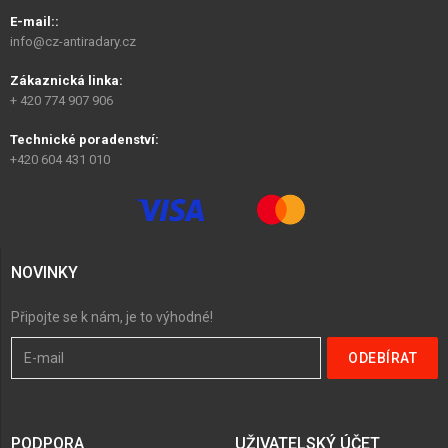
E-mail::
info@cz-antiradary.cz
Zákaznická linka:
+ 420 774 907 906
Technické poradenství:
+420 604 431 010
NOVINKY
Připojte se k nám, je to výhodné!
PODPORA
UŽIVATELSKÝ ÚČET