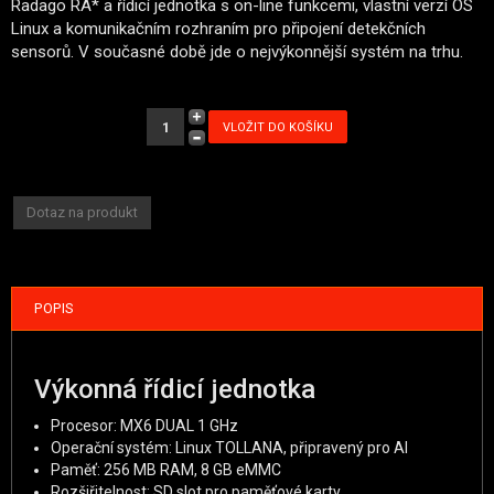
Radago RA* a řídicí jednotka s on-line funkcemi, vlastní verzí OS
Linux a komunikačním rozhraním pro připojení detekčních
sensorů. V současné době jde o nejvýkonnější systém na trhu.
Dotaz na produkt
POPIS
Výkonná řídicí jednotka
Procesor: MX6 DUAL 1 GHz
Operační systém: Linux TOLLANA, připravený pro AI
Paměť: 256 MB RAM, 8 GB eMMC
Rozšiřitelnost: SD slot pro paměťové karty