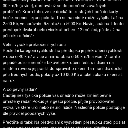
30 km/h (a více), dostává už se do poměrně závažných
problémů. Krom toho, že se dočká tří trestných bodů do karty
řidiče, nemine jej ani pokuta. Ta se na místě může vyšplhat až na
2500 Kč, ve správním řízení až na 5000 Kč. Navíc, spáchá-li tento
přestupek dvakrát nebo vícekrát během 12 měsíců, přijde až na
půl roku o řidičák.
Velmi vysoké překročení rychlosti
Poslední kategorií rychlostního přestupku je překročení rychlosti
v obci o 40 km/ a více a mimo obec o 50 km/h a více. V tomto
případě policie nemůže takové překročení řešit s řidičem na
místě a rovnou jej posílá do správního řízení. Tam se řidič dočká
pěti trestných bodů, pokuty až 10 000 Kč a také zákazu řízení až
na rok.
A co pevný radar?
Častěji než fyzická policie vás snadno může změřit pevně
umístěný radar. Pokud je v gesci policie, přijde provozovateli
výzva, ve které určí nebo neurčí řidiče. Následně policie postupuje
dle pravidel popsaných výše.
Přečtěte si také: Na předvolání k vysvětlení přestupku stačí poslat