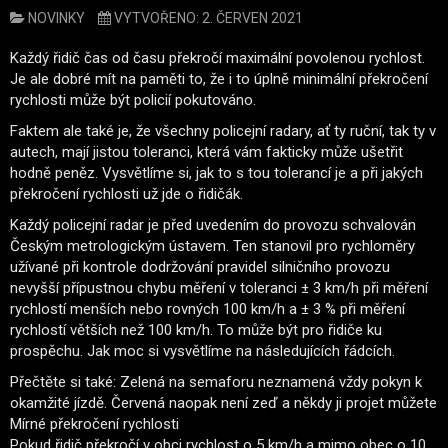
NOVINKY
VYTVOŘENO: 2. ČERVEN 2021
Každý řidič čas od času překročí maximální povolenou rychlost.
Je ale dobré mít na paměti to, že i to úplně minimální překročení
rychlosti může být policií pokutováno.
Faktem ale také je, že všechny policejní radary, ať ty ruční, tak ty v
autech, mají jistou toleranci, která vám fakticky může ušetřit
hodně peněz. Vysvětlíme si, jak to s tou tolerancí je a při jakých
překročení rychlosti už jde o řidičák.
Každý policejní radar je před uvedením do provozu schvalován
Českým metrologickým ústavem. Ten stanovil pro rychloměry
užívané při kontrole dodržování pravidel silničního provozu
nevyšší přípustnou chybu měření v toleranci ± 3 km/h při měření
rychlostí menších nebo rovných 100 km/h a ± 3 % při měření
rychlostí větších než 100 km/h. To může být pro řidiče ku
prospěchu. Jak moc si vysvětlíme na následujících řádcích.
Přečtěte si také: Zelená na semaforu neznamená vždy pokyn k
okamžité jízdě. Červená naopak není zeď a někdy ji projet můžete
Mírné překročení rychlosti
Pokud řidič překročí v obci rychlost o 5 km/h a mimo obec o 10