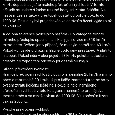
km/h, dopustil se ještě malého překročení rychlosti. V tomto
případě mu nehrozí žádné trestné body ani ztráta řidičáku. Na
místě může za takový přestupek dostat od policie pokutu do
1000 Kč. Pokud by byl projednáván ve správním řízení, vyjde to až
na 2500 Kč.
A co ona tolerance policejního měřidla? Do kategorie tohoto
mírného přestupku spadne i ten, který jel i o více než 10 km/h
mimo obec. Ovšem jen v případě, že mu bylo naměřeno 63 km/h.
Pokud víc, už jde o dražší a hlavně bodovaný přestupek. A platí to
i naopak. Pokud řidič v obci pojede 53 km/h, pokutu nedostane,
protože po započítání odchylky jel vlastně 50 km/h.
Střední překročení rychlosti
Hranice překročení rychlosti v obci o maximálně 20 km/h a mimo
obec o maximálně 30 km/h už pro řidiče znamená trestné body,
ovšem ztrátu řidičáku ještě ne. Pokud je řidiči naměřeno
překročení rychlosti v této kategorii, znamená to pro něj dva
trestné body a na místě pokutu do 1000 Kč. Ve správním řízení
pak až 2500 Kč.
Vysoké překročení rychlosti
Jakmile řidič překročí v obci rychlost o 20 km/h a mimo obec o