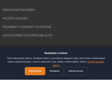
OBCHODNÍ PODMÍNKY
POUŽITÍ COOKIES
PODMÍNKY OCHRANY SOUKROMÍ
ODSTOUPENÍ OD KUPNÍ SMLOUVY
Nastavení cookies
Copyright © 2023 Spurt Zlín s.r.o. Všechna práva vyhrazena.
Tento web používá cookies. Nezbytné cookies jsou nutné pro fungování webu. Statistické a marketingové
cookies používáme pouze s vaším souhlasem. Svůj souhlas můžete kdykoli změnit.
Zásady používání
Vytvořil
SEMAKIN.CZ
:: E-shopy & Weby
cookies
Přijmout vše
Nastavení
Odmítnout vše