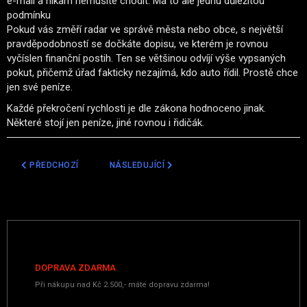
e-mail a nikam nemusíte chodit. Má to ale jednu důležitou
podmínku
Pokud vás změří radar ve správě města nebo obce, s největší
pravděpodobností se dočkáte dopisu, ve kterém je rovnou
vyčíslen finanční postih. Ten se většinou odvíjí výše vypsaných
pokut, přičemž úřad fakticky nezajímá, kdo auto řídil. Prostě chce
jen své peníze.
Každé překročení rychlosti je dle zákona hodnoceno jinak.
Některé stojí jen peníze, jiné rovnou i řidičák.
PŘEDCHOZÍ ČLÁNEK: VELKÝ BRATR NA SILNICÍCH: KDE VŠUDE ČÍHA
DALŠÍ ČLÁNEK: DÁLNIČNÍ POLICEJNÍ STÍHAČKY
PŘEDCHOZÍ
NÁSLEDUJÍCÍ
DOPRAVA ZDARMA
Při nákupu nad Kč 2.500,- máte dopravu zdarma!