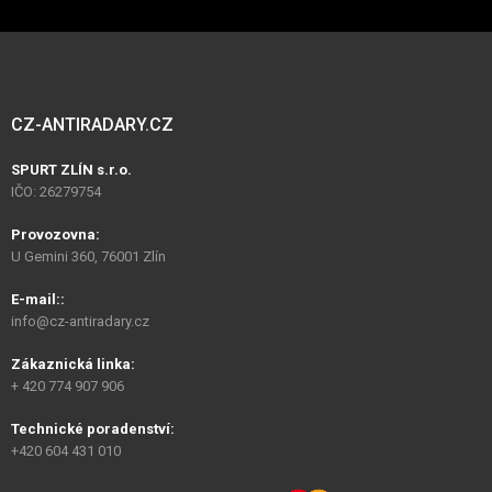
CZ-ANTIRADARY.CZ
SPURT ZLÍN s.r.o.
IČO: 26279754
Provozovna:
U Gemini 360, 76001 Zlín
E-mail::
info@cz-antiradary.cz
Zákaznická linka:
+ 420 774 907 906
Technické poradenství:
+420 604 431 010