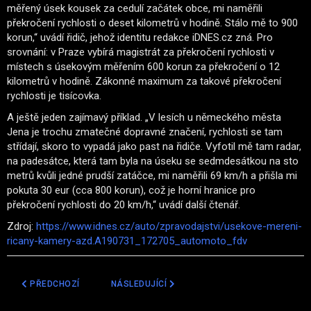
měřený úsek kousek za cedulí začátek obce, mi naměřili
překročení rychlosti o deset kilometrů v hodině. Stálo mě to 900
korun,“ uvádí řidič, jehož identitu redakce iDNES.cz zná. Pro
srovnání: v Praze vybírá magistrát za překročení rychlosti v
místech s úsekovým měřením 600 korun za překročení o 12
kilometrů v hodině. Zákonné maximum za takové překročení
rychlosti je tisícovka.
A ještě jeden zajímavý příklad. „V lesích u německého města
Jena je trochu zmatečné dopravné značení, rychlosti se tam
střídají, skoro to vypadá jako past na řidiče. Vyfotil mě tam radar,
na padesátce, která tam byla na úseku se sedmdesátkou na sto
metrů kvůli jedné prudší zatáčce, mi naměřili 69 km/h a přišla mi
pokuta 30 eur (cca 800 korun), což je horní hranice pro
překročení rychlosti do 20 km/h,“ uvádí další čtenář.
Zdroj:
https://www.idnes.cz/auto/zpravodajstvi/usekove-mereni-
ricany-kamery-azd.A190731_172705_automoto_fdv
PŘEDCHOZÍ ČLÁNEK: NOVÉ PASTI NA ŘIDIČE NA D1: RADARY BUDOU
DALŠÍ ČLÁNEK: PLACENÁ OCHRANA PŘED POKUT
PŘEDCHOZÍ
NÁSLEDUJÍCÍ