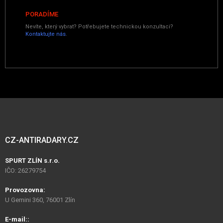
PORADÍME
Nevíte, který vybrat? Potřebujete technickou konzultaci?
Kontaktujte nás
.
CZ-ANTIRADARY.CZ
SPURT ZLÍN s.r.o.
IČO: 26279754
Provozovna:
U Gemini 360, 76001 Zlín
E-mail::