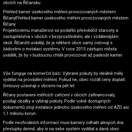
obcích na Říčansku.
Přehled kamer úsekového měření provozovaných městem
ŘíčanyPřehled kamer úsekového měření provozovaných městem
Říčany
Projektovému manažerovi se podařilo přesvědčit starosty a
zastupitelstva v obcích v bezprostředním, ale i vzdálenějším
okolí. Říčanští uvádějí, že je některé obce samy oslovují s
žádostmi o instalaci systému. V roce 2015 zástupci města
uváděli, že by v budoucnu chtěli provozovat až padesát kamer.
Vše funguje na komerční bázi: Vybrané pokuty by ideálně měly
vydělat na provádění měření. Pokud ne, obec rozdíl ceny doplatí.
Smlouvy uzavírají s obcemi na pět let.
Říčany postavení měřicích zařízení v obcích zafinancovaly,
posílají obsílky a vybírají pokuty. Podle volně dostupných
dokumentů stojí instalace jednoho úsekového měření od AŽD asi
1,1 milionu korun.
Podle neoficiálních informací musí kamery odhalit alespoň dva
přestupky denně, aby si na sebe systém vydělal a daná obec