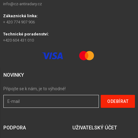
info@cz-antiradary.cz
Zákaznická linka:
+ 420 774 907 906
Technické poradenství:
+420 604 431 010
NOVINKY
Připojte se k nám, je to výhodné!
PODPORA
UŽIVATELSKÝ ÚČET