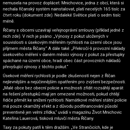
nemusela na provoz doplácet. Mnichovice, jedna z obcí, která si
nechala říčanský systém nainstalovat, platí necelých 165 tisíc za
čtvrt roku (dokument zde). Nedaleké Světice platí o sedm tisíc
méně.
Říčany s obcemi uzavírají veřejnoprávní smlouvy (příklad jedné z
nich zde). V nich je psáno: „Výnosy z pokut uložených v
souvislosti s úsekovým měřením rychlosti na území obce jsou
příjmem města Říčany.“ A dále také: „Překročí-li provozní náklady
úsekového měření v daném měsíci výnosy z pokut za přestupky
spáchané na území obce, hradí obec část provozních nákladů
převyšující výnosy z těchto pokut.“
Úsekové měření rychlosti je podle zkušeností nejen z Říčan
nejlevnějším a nejúčinnějším opatřením pro zvýšení bezpečnosti.
„Malé obce bez obecní policie a možnosti zřídit rozsáhlý aparát
na řešení přestupků mají jen omezené možnosti, pokud chtějí
řidiče přimět ke snížení rychlosti. Namátkové měření státní policie
má pouze okamžitý efekt a z důvodu podfinancování působí
preventivně jen velmi zřídka,“ uvádí v magazínu Život Mnichovic
Kateřina Lauerová, tisková mluvčí města Říčany.
Taxy za pokuty patří k těm dražším. „Ve Strančicích, kde je