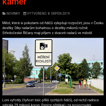
kamer
NOVINKY
VYTVOŘENO: 8. SRPEN 2019
Měst, která si pokutami od řidičů vylepšují rozpočet, jsou v Česku
desítky. Díky radarům bohatnou o desítky milionů ročně.
Středočeské Říčany mají příjem z dvaceti radarů ve městě.
Loni vyfotily čtyřicet tisíc příliš rychlých řidičů, od nichž radnice
vybrala 29 milionů korun. Peníze přitékají i za provozování