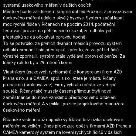
systémů úsekového měření v dalších obcích.
Město v hustě zalidněném kraji na dohled Praze si z provozování
úsekového měření udělalo skvělý byznys. Systém začal lapat
moc rychlé řidiče v Říčanech na podzim 2014, počáteční
testovací provoz na pěti úsecích ukázal, že odhalených
přestupků se dá očekávat opravdu hodně.
To se potvrdilo, za prvních dvanáct měsíců provozu systém
odhalil osmnáct tisíc přestupků. I přesto, že za pět let řidiči
výrazně zpomalili, systém stále vydělává obrovské peníze. Za
loňský rok to bylo 29 milionů korun.
Vlastníkem úsekových rychloměrů je konsorcium firem AŽD
Praha s.r.o. a a CAMEA, spol. s r.o., které je městu Říčany
pronajímá (smlouva zde). Firmy vybralo město ve veřejné
soutěži. Říčany také musely časem přijmout čtyři nové
zaměstnance do nově vzniklého přestupkového oddělení
úsekového měření. A vznikla i pozice projektového manažera
úsekového měření.
Říčanské vedení totiž napadlo vydělávat bez rizika úsekovým
měřením ve velkém. Dnes provozuje opět s firmami AŽD Praha a
CAMEA kamerový systém na lovení rychlých řidičů v dalších