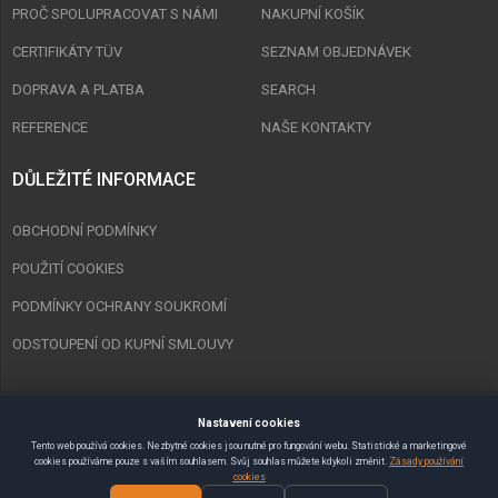
PROČ SPOLUPRACOVAT S NÁMI
NAKUPNÍ KOŠÍK
CERTIFIKÁTY TÜV
SEZNAM OBJEDNÁVEK
DOPRAVA A PLATBA
SEARCH
REFERENCE
NAŠE KONTAKTY
DŮLEŽITÉ INFORMACE
OBCHODNÍ PODMÍNKY
POUŽITÍ COOKIES
PODMÍNKY OCHRANY SOUKROMÍ
ODSTOUPENÍ OD KUPNÍ SMLOUVY
Nastavení cookies
Copyright © 2023 Spurt Zlín s.r.o. Všechna práva vyhrazena.
Tento web používá cookies. Nezbytné cookies jsou nutné pro fungování webu. Statistické a marketingové
cookies používáme pouze s vaším souhlasem. Svůj souhlas můžete kdykoli změnit.
Zásady používání
Vytvořil
SEMAKIN.CZ
:: E-shopy & Weby
cookies